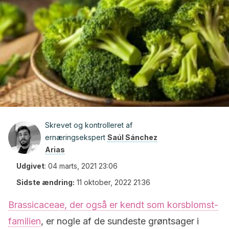
Skrevet og kontrolleret af
ernæringsekspert
Saúl Sánchez
Arias
Udgivet
:
04 marts, 2021 23:06
Sidste ændring:
11 oktober, 2022 21:36
Brassicaceae, der også er kendt som korsblomst-
familien
, er nogle af de sundeste grøntsager i