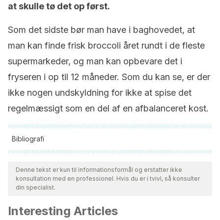
at skulle tø det op først.
Som det sidste bør man have i baghovedet, at
man kan finde frisk broccoli året rundt i de fleste
supermarkeder, og man kan opbevare det i
fryseren i op til 12 måneder. Som du kan se, er der
ikke nogen undskyldning for ikke at spise det
regelmæssigt som en del af en afbalanceret kost.
Bibliografi
Alle citerede kilder blev grundigt gennemgået af vores team
for at sikre deres kvalitet, pålidelighed, aktualitet og validitet.
Denne tekst er kun til informationsformål og erstatter ikke
konsultation med en professionel. Hvis du er i tvivl, så konsulter
Bibliografien i denne artikel blev betragtet som pålidelig og af
din specialist.
akademisk eller videnskabelig nøjagtighed.
Interesting Articles
Sudini K., Diette GB., Breysse PN., McCormack MC., et al., A