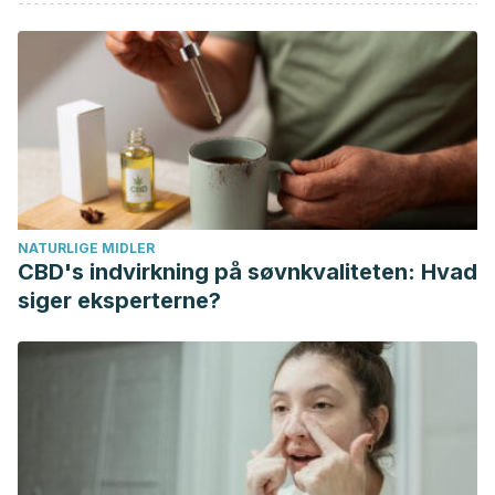
randomized controlled trial of the effect of broccoli sprouts
on antioxidant gene expression and airway inflammation in
asthmatics. J Allergy Clin Immunol Pract, 2016. 4 (5): 932-
40.
Vanduchova A., Anzenbacher P., Anzenbacherova E.,
Isothiocyanate from broccoli, sulforaphane, and its
properties. J Med Food, 2019. 22 (2): 121-126.
Gonzalo, JC Rivas, and M. García Alonso. “Flavonoides en
NATURLIGE MIDLER
alimentos vegetales: estructura y actividad
CBD's indvirkning på søvnkvaliteten: Hvad
antioxidante.”
Alimentación Nutrición y Salud
9.2 (2002): 31-
siger eksperterne?
38.