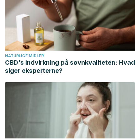
Albatros. Asociación Española de Pediatría GUÍA PRÁCTICA
PARA PADRES Desde el nacimiento hasta los 3 años.
Disponible en: https://www.neurologianeonatal.org/wp-
content/uploads/2017/12/GUIA_PRACTICA_PADRES_AEP.pdf
MINISTERIO DE SANIDAD, SERVICIOS SOCIALES E
IGUALDAD SECRETARÍA GENERAL TÉCNICA CENTRO DE
NATURLIGE MIDLER
PUBLICACIONES
(2014)
Guía de seguridad de productos
CBD's indvirkning på søvnkvaliteten: Hvad
infantiles Productos potencialmente peligrosos
. Edición
siger eksperterne?
original en lengua inglesa.
Alianza Europea para la
Segundad Infantil. Noviembre de 2013. Gobierno de
España. Ministerio de Sanidad, Servicios Sociales e
Igualdad. Disponible en:
https://estilosdevidasaludable.sanidad.gob.es/seguridad/pdf