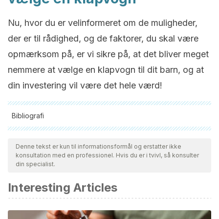
Nu, hvor du er velinformeret om de muligheder,
der er til rådighed, og de faktorer, du skal være
opmærksom på, er vi sikre på, at det bliver meget
nemmere at vælge en klapvogn til dit barn, og at
din investering vil være det hele værd!
Bibliografi
Alle citerede kilder blev grundigt gennemgået af vores team
for at sikre deres kvalitet, pålidelighed, aktualitet og validitet.
Denne tekst er kun til informationsformål og erstatter ikke
konsultation med en professionel. Hvis du er i tvivl, så konsulter
Bibliografien i denne artikel blev betragtet som pålidelig og af
din specialist.
akademisk eller videnskabelig nøjagtighed.
Interesting Articles
Deheza, M. I. S. (2004). Guía
Práctica Para Padres/Practical
Guide for Parents: Una Herramienta Valiosa Para La Familia
Y Educadores/A Valuable tool for the Family
. Editorial