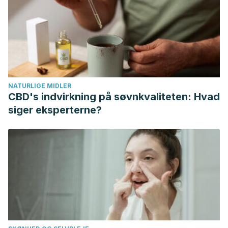
https://www2.ed.gov/espanol/parents/academic/ciencias/cien
Kiffel-Alcheh J. Experimentos científicos para entretener a
los niños en casa. National Geographic. 2021.
https://www.nationalgeographic.es/family/2021/02/experiment
cientificos-para-entretener-a-los-ninos-en-casa
Rich M. Cómo acercarles la ciencia a tus hijos pequeños.
NATURLIGE MIDLER
Unicef. https://www.unicef.org/es/crianza/como-acercar-
CBD's indvirkning på søvnkvaliteten: Hvad
ciencia-hijos-pequenos
siger eksperterne?
Ortiz Rivera G, Cervantes Coronado ML. La formación
científica en los primeros años de escolaridad. Panorama.
Vol. 9. Núm. 17. pp. 10-23. Colombia; 2015.
https://journal.poligran.edu.co/index.php/panorama/article/v