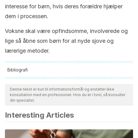
interesse for børn, hvis deres forældre hjælper
dem i processen.
Voksne skal være opfindsomme, involverede og
lige så åbne som børn for at nyde sjove og
lærerige metoder.
Bibliografi
Alle citerede kilder blev grundigt gennemgået af vores team
for at sikre deres kvalitet, pålidelighed, aktualitet og validitet.
Denne tekst er kun til informationsformål og erstatter ikke
konsultation med en professionel. Hvis du er i tvivl, så konsulter
Bibliografien i denne artikel blev betragtet som pålidelig og af
din specialist.
akademisk eller videnskabelig nøjagtighed.
Interesting Articles
Cómo ayudar a su hijo a aprender ciencias. Departamento
de Educación de los Estados Unidos. Estados Unidos;
2005.