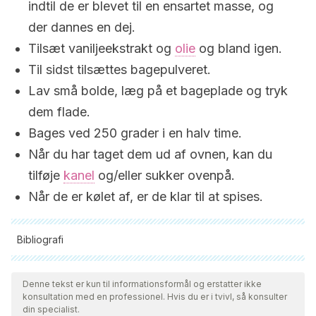
indtil de er blevet til en ensartet masse, og
der dannes en dej.
Tilsæt vaniljeekstrakt og
olie
og bland igen.
Til sidst tilsættes bagepulveret.
Lav små bolde, læg på et bageplade og tryk
dem flade.
Bages ved 250 grader i en halv time.
Når du har taget dem ud af ovnen, kan du
tilføje
kanel
og/eller sukker ovenpå.
Når de er kølet af, er de klar til at spises.
Bibliografi
Alle citerede kilder blev grundigt gennemgået af vores team
for at sikre deres kvalitet, pålidelighed, aktualitet og validitet.
Denne tekst er kun til informationsformål og erstatter ikke
konsultation med en professionel. Hvis du er i tvivl, så konsulter
Bibliografien i denne artikel blev betragtet som pålidelig og af
din specialist.