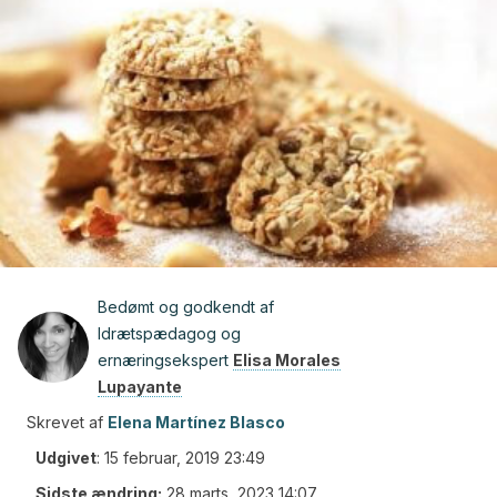
Bedømt og godkendt af
Idrætspædagog og
ernæringsekspert
Elisa Morales
Lupayante
Skrevet af
Elena Martínez Blasco
Udgivet
:
15 februar, 2019 23:49
Sidste ændring:
28 marts, 2023 14:07