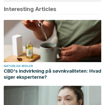
akademisk eller videnskabelig nøjagtighed.
Interesting Articles
Coates, W. (2011). Whole and Ground Chia (Salvia hispanica
L.) Seeds, Chia Oil – Effects on Plasma Lipids and Fatty
Acids. In
Nuts and Seeds in Health and Disease Prevention
.
https://doi.org/10.1016/B978-0-12-375688-6.10037-4
Ayerza(h), R., & Coates, W. (2010). An ω-3 fatty acid
enriched chia diet: Influence on egg fatty acid composition,
cholesterol and oil content.
Canadian Journal of Animal
Science
. https://doi.org/10.4141/a98-048
NATURLIGE MIDLER
CBD's indvirkning på søvnkvaliteten: Hvad
siger eksperterne?