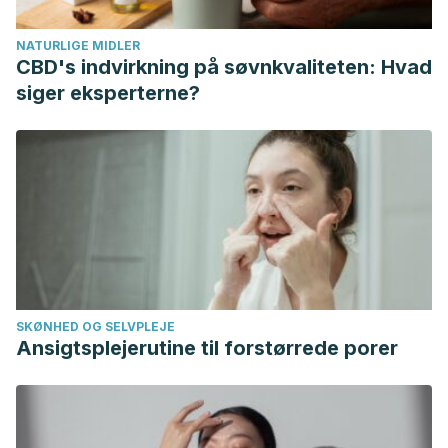
Monsalve, J. G. (2003). Trastornos de la alimentación: su
NATURLIGE MIDLER
prevalencia y principales factores de riesgo – estudiantes
CBD's indvirkning på søvnkvaliteten: Hvad
universitarias de primer y segundo año.
Revista CES
siger eksperterne?
Medicina
,
17
(1), 33–
45. https://doi.org/http://dx.doi.org/10.15381/anales.v71i3.93.
Janssens P, Hursel R, et al. Capsaicin increases sensation
of fullness in energy balance, and decreases seedier to
eat after dinner in negative energy balance.
Appetite.
Enero 2014. 77: 44-9.
Ma Y, Olendzki B, et al. Single-component versus
multicomponent dietary goals for the metabolic syndrome:
SKØNHED OG SELVPLEJE
a randomized trial.
Annals of Internal Medicine
. Febrero
Ansigtsplejerutine til forstørrede porer
2015. 162 (4).
Mahboubi M.
Cynara scolymus
(artichoke) and its efficacy
in management of obesity. Bulletin of Faculty of Pharmacy
Cairo University. Diciembre 2018. 56 (2): 115-120.