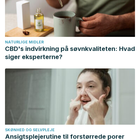
substances/5.2_CBD.pdf
National Academies of Sciences, Engineering, and
Medicine; Health and Medicine Division; Board on
Population Health and Public Health Practice; Committee on
the Health Effects of Marijuana: An Evidence Review and
NATURLIGE MIDLER
Research Agenda. The Health Effects of Cannabis and
CBD's indvirkning på søvnkvaliteten: Hvad
Cannabinoids: The Current State of Evidence and
siger eksperterne?
Recommendations for Research. Washington (DC): National
Academies Press (US); 2017 Jan 12. 2, Cannabis. Available
from: https://www.ncbi.nlm.nih.gov/books/NBK425762/
(2018). FDA approves first drug comprised of an active
ingredient derived from marijuana to treat rare, severe
forms of epilepsy. Case Medical Research.
https://doi.org/10.31525/fda2-ucm611046.htm
Darkovska-Serafimovska M, Serafimovska T, Arsova-
SKØNHED OG SELVPLEJE
Sarafinovska Z, Stefanoski S, Keskovski Z, Balkanov T.
Ansigtsplejerutine til forstørrede porer