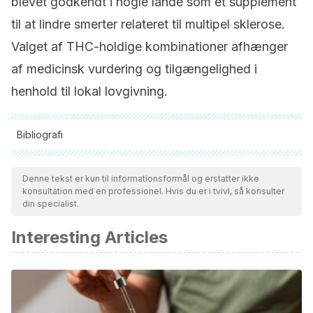
blevet godkendt i nogle lande som et supplement
til at lindre smerter relateret til multipel sklerose.
Valget af THC-holdige kombinationer afhænger
af medicinsk vurdering og tilgængelighed i
henhold til lokal lovgivning.
Bibliografi
Alle citerede kilder blev grundigt gennemgået af vores team
for at sikre deres kvalitet, pålidelighed, aktualitet og validitet.
Denne tekst er kun til informationsformål og erstatter ikke
konsultation med en professionel. Hvis du er i tvivl, så konsulter
Bibliografien i denne artikel blev betragtet som pålidelig og af
din specialist.
akademisk eller videnskabelig nøjagtighed.
Interesting Articles
World Health Organisation (WHO). (2017). Cannabidiol
(CBD) Pre-Review Report Agenda Item 5.2. Meeting Pre-
Review Report (pp. 6–10). Retrieved from
https://www.who.int/medicines/access/controlled-