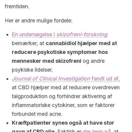
fremtiden.
Her er andre mulige fordele:
En undersøgelse i
skizofreni-forskning
bemærker, at
cannabidiol hjælper med at
reducere psykotiske symptomer hos
mennesker med skizofreni
og andre
psykiske lidelser.
Journal of Clinical Investigation
fandt ud af,
at CBD hjælper med at reducere overdreven
talgproduktion og forhindrer aktivering af
inflammatoriske cytokiner, som er faktorer
forbundet med acne.
Kræftpatienter synes også at have stor
gavn af CBD olie.
Faktisk er
der tegn på,
at