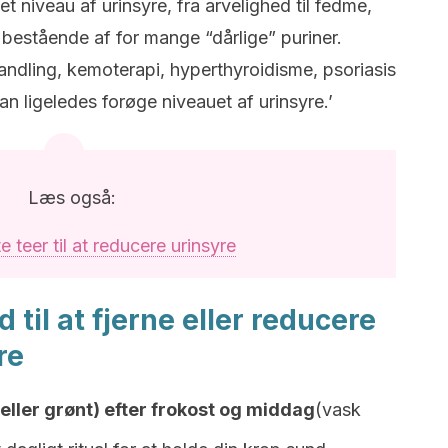
et niveau af urinsyre, fra arvelighed til fedme,
t bestående af for mange “dårlige” puriner.
ndling, kemoterapi, hyperthyroidisme, psoriasis
 ligeledes forøge niveauet af urinsyre.’
Læs også:
 teer til at reducere urinsyre
 til at fjerne eller reducere
re
 eller grønt) efter frokost og middag
(vask