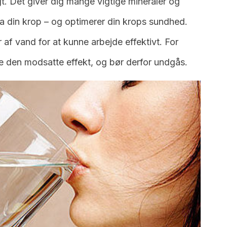
t. Det giver dig mange vigtige mineraler og
fra din krop – og optimerer din krops sundhed.
 af vand for at kunne arbejde effektivt. For
e den modsatte effekt, og bør derfor undgås.