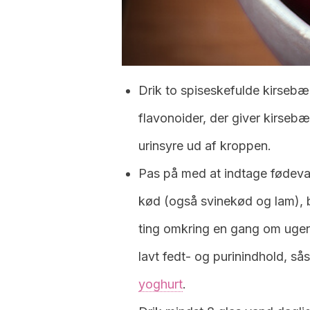
Drik to spiseskefulde kirsebæ
flavonoider, der giver kirsebæ
urinsyre ud af kroppen.
Pas på med at indtage fødevar
kød (også svinekød og lam), 
ting omkring en gang om uge
lavt fedt- og purinindhold, så
yoghurt
.