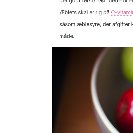
det godt først). Gør dette til e
Æblets skal er rig på
C-vitami
såsom æblesyre, der afgifter k
måde.