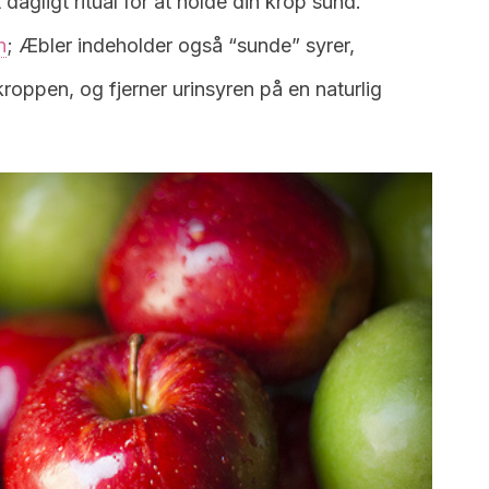
t dagligt ritual for at holde din krop sund.
n
; Æbler indeholder også “sunde” syrer,
roppen, og fjerner urinsyren på en naturlig