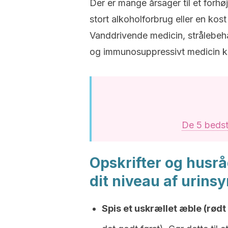
Der er mange årsager til et forhøj
stort alkoholforbrug eller en kos
Vanddrivende medicin, strålebeha
og immunosuppressivt medicin kan
De 5 bedste
Opskrifter og husråd
dit niveau af urinsy
Spis et uskrællet æble (rødt