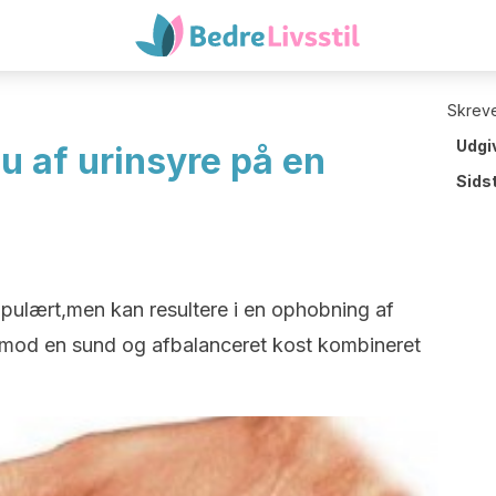
Skreve
Udgi
u af urinsyre på en
Sids
pulært,men kan resultere i en ophobning af
te mod en sund og afbalanceret kost kombineret