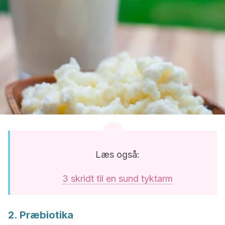
Læs også:
3 skridt til en sund tyktarm
2. Præbiotika