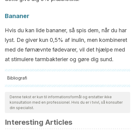
Bananer
Hvis du kan lide bananer, så spis dem, når du har
lyst. De giver kun 0,5% af inulin, men kombineret
med de førnævnte fødevarer, vil det hjælpe med
at stimulere tarmbakterier og gøre dig sund.
Bibliografi
Alle citerede kilder blev grundigt gennemgået af vores team
for at sikre deres kvalitet, pålidelighed, aktualitet og validitet.
Denne tekst er kun til informationsformål og erstatter ikke
konsultation med en professionel. Hvis du er i tvivl, så konsulter
Bibliografien i denne artikel blev betragtet som pålidelig og af
din specialist.
akademisk eller videnskabelig nøjagtighed.
Interesting Articles
Farnworth, E. R. (2005). Kefir ? a complex probiotic. Food
Science <html_ent Glyph=”@amp;” Ascii=”&amp;”/>