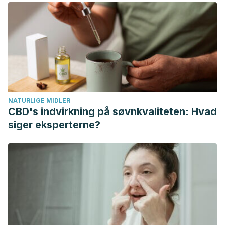
Technology Bulletin: Functional Foods.
https://doi.org/10.1616/1476-2137.13938
NATURLIGE MIDLER
CBD's indvirkning på søvnkvaliteten: Hvad
siger eksperterne?