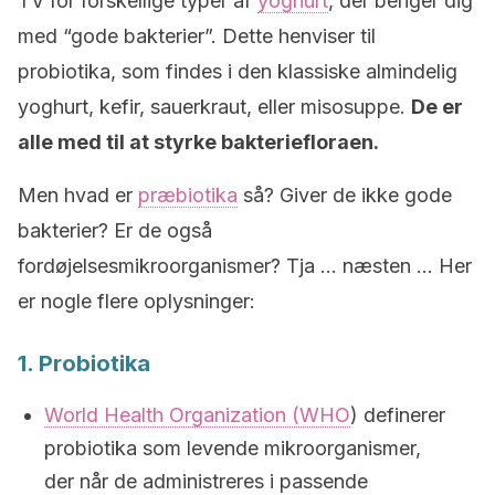
TV for forskellige typer af
yoghurt
, der beriger dig
med “gode bakterier”. Dette henviser til
probiotika, som findes i den klassiske almindelig
yoghurt, kefir, sauerkraut, eller misosuppe.
De er
alle med til at styrke bakteriefloraen.
Men hvad er
præbiotika
så? Giver de ikke gode
bakterier? Er de også
fordøjelsesmikroorganismer? Tja … næsten … Her
er nogle flere oplysninger:
1. Probiotika
World Health Organization (WHO
) definerer
probiotika som levende mikroorganismer,
der når de administreres i passende