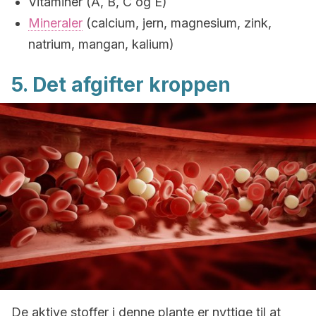
Vitaminer (A, B, C og E)
Mineraler
(calcium, jern, magnesium, zink,
natrium, mangan, kalium)
5. Det afgifter kroppen
De aktive stoffer i denne plante er nyttige til at