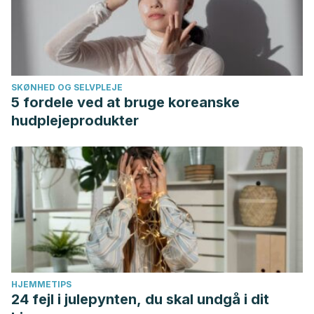
and technology
,
51
(1), 90–96.
https://doi.org/10.1007/s13197-011-0459-0
SKØNHED OG SELVPLEJE
5 fordele ved at bruge koreanske
hudplejeprodukter
HJEMMETIPS
24 fejl i julepynten, du skal undgå i dit