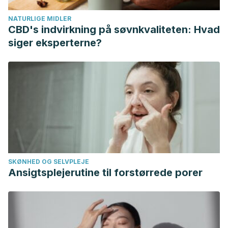
non-treated diabetic patients: randomized controlled trial.
NATURLIGE MIDLER
Nutrition
. 2013;29(9):1110-1114. doi:10.1016/j.nut.2013.02.015
CBD's indvirkning på søvnkvaliteten: Hvad
Surjushe, A., Vasani, R., & Saple, D. G. (2008). Aloe vera: a
siger eksperterne?
short review.
Indian journal of dermatology
,
53
(4), 163–166.
https://doi.org/10.4103/0019-5154.44785
Langmead L, Makins RJ, Rampton DS. Anti-inflammatory
effects of aloe vera gel in human colorectal mucosa in
vitro.
Aliment Pharmacol Ther
. 2004;19(5):521-527.
doi:10.1111/j.1365-2036.2004.01874.x
Lim BO, Seong NS, Choue RW, et al. Efficacy of dietary
aloe vera supplementation on hepatic cholesterol and
SKØNHED OG SELVPLEJE
oxidative status in aged rats.
J Nutr Sci Vitaminol (Tokyo)
.
Ansigtsplejerutine til forstørrede porer
2003;49(4):292-296. doi:10.3177/jnsv.49.292
Choudhary, M., Kochhar, A., & Sangha, J. (2014).
Hypoglycemic and hypolipidemic effect of Aloe vera L. in
non-insulin dependent diabetics.
Journal of food science