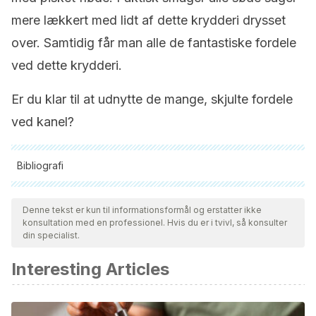
mere lækkert med lidt af dette krydderi drysset
over. Samtidig får man alle de fantastiske fordele
ved dette krydderi.
Er du klar til at udnytte de mange, skjulte fordele
ved kanel?
Bibliografi
Alle citerede kilder blev grundigt gennemgået af vores team
for at sikre deres kvalitet, pålidelighed, aktualitet og validitet.
Denne tekst er kun til informationsformål og erstatter ikke
konsultation med en professionel. Hvis du er i tvivl, så konsulter
Bibliografien i denne artikel blev betragtet som pålidelig og af
din specialist.
akademisk eller videnskabelig nøjagtighed.
Interesting Articles
Rao, P. V., & Gan, S. H. (2014). Cinnamon: A multifaceted
medicinal plant. Evidence-Based Complementary and
Alternative Medicine.
https://doi.org/10.1155/2014/642942