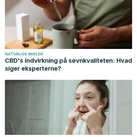
Gruenwald, J., Freder, J., & Armbruester, N. (2010).
Cinnamon and health. Critical Reviews in Food Science and
Nutrition.
https://doi.org/10.1080/10408390902773052
Shan, B., Cai, Y. Z., Brooks, J. D., & Corke, H. (2007).
Antibacterial properties and major bioactive components of
cinnamon stick (Cinnamomum burmannii): Activity against
NATURLIGE MIDLER
foodborne pathogenic bacteria. Journal of Agricultural and
CBD's indvirkning på søvnkvaliteten: Hvad
Food Chemistry.
https://doi.org/10.1021/jf070424d
siger eksperterne?
Crawford, P. (2009). Effectiveness of Cinnamon for
Lowering Hemoglobin A1C in Patients with Type 2 Diabetes:
A Randomized, Controlled Trial. The Journal of the
American Board of Family Medicine.
https://doi.org/10.3122/jabfm.2009.05.080093