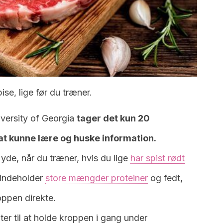
ise, lige før du træner.
iversity of Georgia
tager det kun 20
at kunne lære og huske information.
de, når du træner, hvis du lige
har spist rødt
 indeholder
store mængder proteiner
og fedt,
oppen direkte.
ter til at holde kroppen i gang under