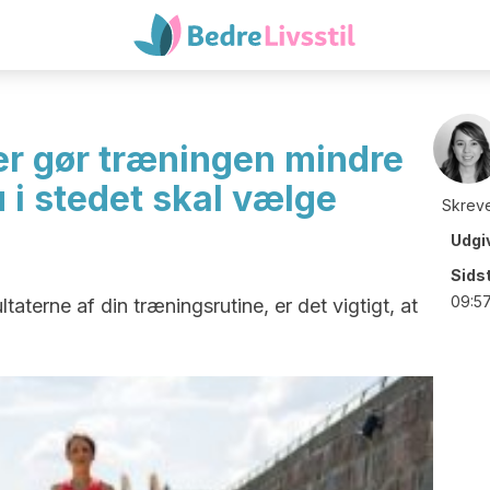
er gør træningen mindre
u i stedet skal vælge
Skreve
Udgi
Sids
09:5
taterne af din træningsrutine, er det vigtigt, at