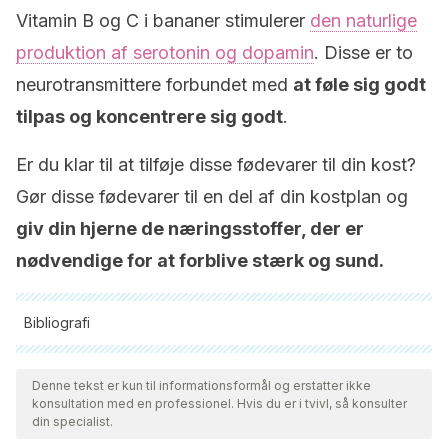
Vitamin B og C i bananer stimulerer
den naturlige
produktion af serotonin og dopamin
. Disse er to
neurotransmittere forbundet med
at føle sig godt
tilpas og koncentrere sig godt
.
Er du klar til at tilføje disse fødevarer til din kost?
Gør disse fødevarer til en del af din kostplan og
giv din hjerne de næringsstoffer, der er
nødvendige for at forblive stærk og sund.
Bibliografi
Alle citerede kilder blev grundigt gennemgået af vores team
for at sikre deres kvalitet, pålidelighed, aktualitet og validitet.
Denne tekst er kun til informationsformål og erstatter ikke
konsultation med en professionel. Hvis du er i tvivl, så konsulter
Bibliografien i denne artikel blev betragtet som pålidelig og af
din specialist.
akademisk eller videnskabelig nøjagtighed.