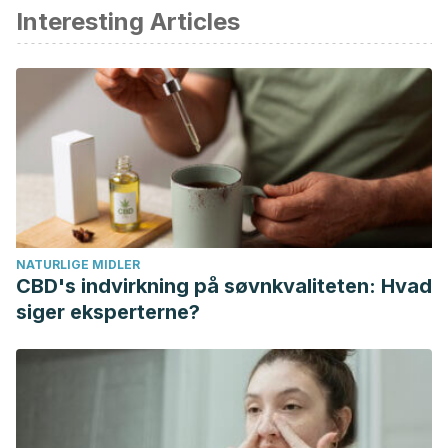
Interesting Articles
Gómez-Pinilla F. Brain foods: The effects of nutrients on
brain function. Nature Reviews Neuroscience. 2008.
Mishra S, Palanivelu K. The effect of curcumin (turmeric) on
Alzheimer′s disease
: An overview. Ann Indian Acad Neurol.
2008;
Samad N, Muneer A, Ullah N, Zaman A, Ayaz MM, Ahmad I.
Banana fruit pulp and peel involved in antianxiety and
antidepressant effects while invigorate memory
performance in male mice: Possible role of potential
NATURLIGE MIDLER
antioxidants. Pak J Pharm Sci. 2017;
CBD's indvirkning på søvnkvaliteten: Hvad
Jiraungkoorskul W. Review of neuro-nutrition used as anti-
siger eksperterne?
alzheimer plant, spinach Spinacia oleracea. Pharmacogn
Rev. 2016;