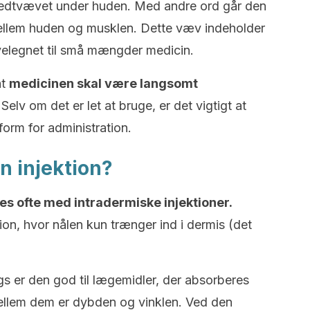
i fedtvævet under huden. Med andre ord går den
 mellem huden og musklen. Dette væv indeholder
 velegnet til små mængder medicin.
at
medicinen skal være langsomt
 Selv om det er let at bruge, er det vigtigt at
orm for administration.
n injektion?
es ofte med intradermiske injektioner.
tion, hvor nålen kun trænger ind i dermis (det
 er den god til lægemidler, der absorberes
mellem dem er dybden og vinklen. Ved den