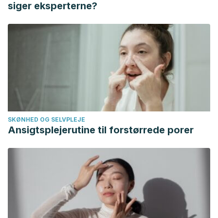
Nasrulloh, A., Prasetyo, Y., Nugroho, S., Yuniana, R.,
siger eksperterne?
Pratama, K. W., Mustapha, A., & Idrus, S. Z. S. (2020, April).
Tricet Method to Increase the Hypertrophy Muscle.
In
Journal of Physics: Conference Series
(Vol. 1529, No. 3, p.
032006). IOP Publishing.
Wilson, J. M., Marin, P. J., Rhea, M. R., Wilson, S. M.,
Loenneke, J. P., & Anderson, J. C. (2012). Concurrent
training: a meta-analysis examining interference of aerobic
and resistance exercises.
Journal of strength and
SKØNHED OG SELVPLEJE
conditioning research
,
26
(8), 2293–2307.
Ansigtsplejerutine til forstørrede porer
https://doi.org/10.1519/JSC.0b013e31823a3e2d