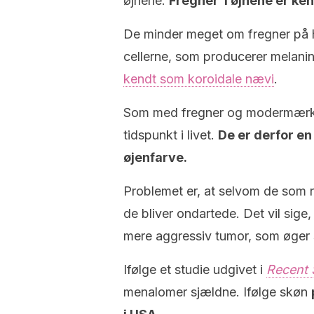
øjnene.
Fregner i øjnene er ke
De minder meget om fregner på 
cellerne, som producerer melani
kendt som koroidale nævi
.
Som med fregner og modermærke
tidspunkt i livet.
De er derfor en
øjenfarve.
Problemet er, at selvom de som re
de bliver ondartede. Det vil sige
mere aggressiv tumor, som øger 
Ifølge et studie udgivet i
Recent 
menalomer sjældne. Ifølge skøn