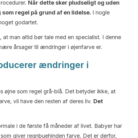
procedurer.
Når dette sker pludseligt og uden
g som regel på grund af en lidelse.
I nogle
noget godartet.
t, at man altid bør tale med en specialist. I denne
imære årsager til ændringer i øjenfarve er.
ducerer ændringer i
res øjne som regel grå-blå. Det betyder ikke, at
rve, vil have den resten af deres liv.
Det
rmale i de første få måneder af livet. Babyer har
 som giver regnbuehinden farve. Det er derfor,