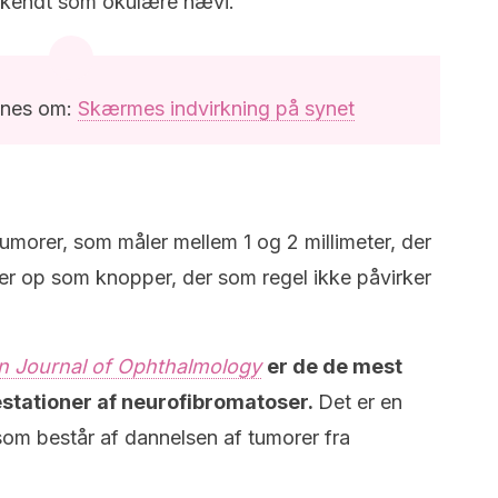
r kendt som okulære nævi.
ynes om:
Skærmes indvirkning på synet
morer, som måler mellem 1 og 2 millimeter, der
er op som knopper, der som regel ikke påvirker
n Journal of Ophthalmology
er de de mest
stationer af neurofibromatoser.
Det er en
som består af dannelsen af tumorer fra