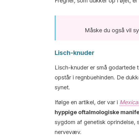
Fregner, som dukker op i øjet, e
Måske du også vil s
Lisch-knuder
Lisch-knuder er små godartede tu
opstår i regnbuehinden. De dukk
synet.
Ifølge en artikel, der var i
Mexica
hyppige oftalmologiske manife
sygdom af genetisk oprindelse, 
nervevæv.