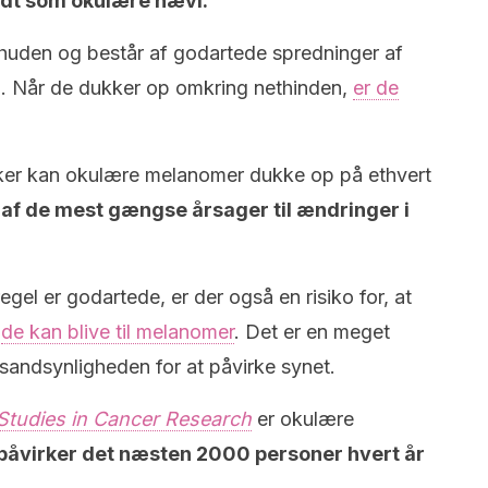
ndt som okulære nævi.
huden og består af godartede spredninger af
n. Når de dukker op omkring nethinden,
er de
r kan okulære melanomer dukke op på ethvert
 af de mest gængse årsager til ændringer i
gel er godartede, er der også en risiko for, at
,
de kan blive til melanomer
. Det er en meget
sandsynligheden for at påvirke synet.
Studies in Cancer Research
er okulære
påvirker det næsten 2000 personer hvert år