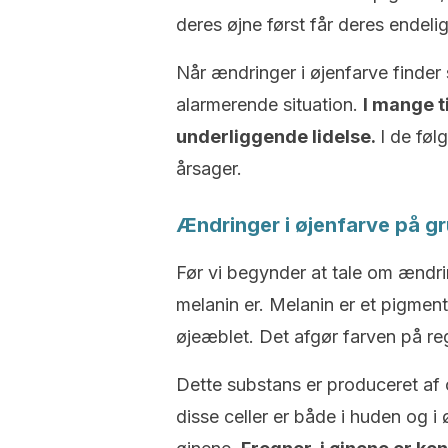
deres øjne først får deres endelig
Når ændringer i øjenfarve finde
alarmerende situation.
I mange t
underliggende lidelse.
I de føl
årsager.
Ændringer i øjenfarve på gr
Før vi begynder at tale om ændring
melanin er. Melanin er et pigment,
øjeæblet. Det afgør farven på r
Dette substans er produceret af 
disse celler er både i huden og i 