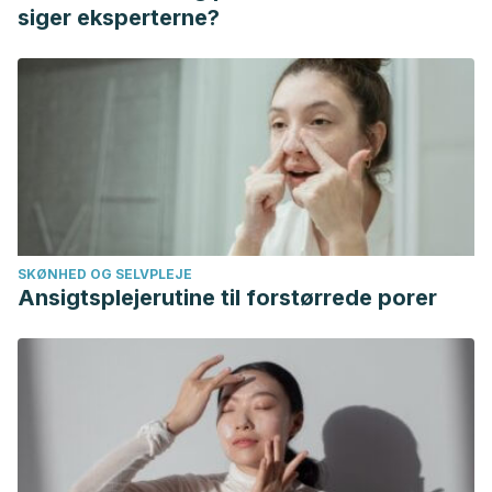
[Internet]. (S.L): Naciones Unidas; 1992 [citado 14 de abril
siger eksperterne?
de 2021]
SKØNHED OG SELVPLEJE
Ansigtsplejerutine til forstørrede porer