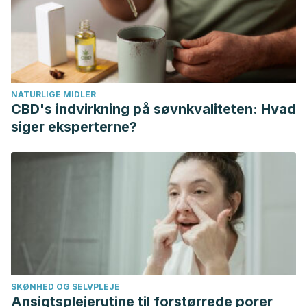
Rivlin RS. Historical perspective on the use of garlic. J Nutr.
2001 Mar;131(3s):951S-4S.
Matsutomo T. Potential benefits of garlic and other dietary
supplements for the management of hypertension. Exp
Ther Med. 2020 Feb;19(2):1479-1484.
NATURLIGE MIDLER
Luis D, Aller R. Ajo y riesgo cardiovascular. An. Med. Interna
CBD's indvirkning på søvnkvaliteten: Hvad
(Madrid). 2008;25(5):237-240.
siger eksperterne?
Xiong XJ, Wang PQ, Li SJ, Li XK et al. Garlic for
hypertension: A systematic review and meta-analysis of
randomized controlled trials. Phytomedicine. 2015 Mar
15;22(3):352-61.
SKØNHED OG SELVPLEJE
Ansigtsplejerutine til forstørrede porer