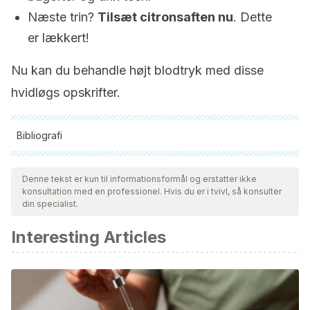
Næste trin?
Tilsæt citronsaften nu
. Dette
er lækkert!
Nu kan du behandle højt blodtryk med disse
hvidløgs opskrifter.
Bibliografi
Alle citerede kilder blev grundigt gennemgået af vores team
for at sikre deres kvalitet, pålidelighed, aktualitet og validitet.
Denne tekst er kun til informationsformål og erstatter ikke
konsultation med en professionel. Hvis du er i tvivl, så konsulter
Bibliografien i denne artikel blev betragtet som pålidelig og af
din specialist.
akademisk eller videnskabelig nøjagtighed.
Interesting Articles
Kwak JS, Kim JY, Paek JE, Lee YJ et al. Garlic powder
intake and cardiovascular risk factors: a meta-analysis of
randomized controlled clinical trials. Nutr Res Pract. 2014
Dec;8(6):644-54.