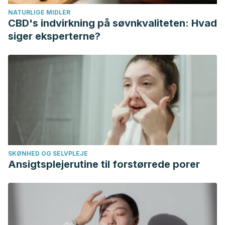
Ward, M. R., & Hofberg, K. (2004). Temor al parto,
NATURLIGE MIDLER
tocofobia y salud mental en las madres: interfase
CBD's indvirkning på søvnkvaliteten: Hvad
obstetricopsiquiátrica. Clínicas obstétricas y ginecológicas,
siger eksperterne?
(3), 501-509.
SKØNHED OG SELVPLEJE
Ansigtsplejerutine til forstørrede porer