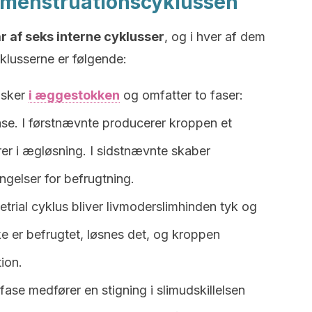
 menstruationscyklussen
 af seks interne cyklusser
, og i hver af dem
yklusserne er følgende:
 sker
i æggestokken
og omfatter to faser:
ase. I førstnævnte producerer kroppen et
er i ægløsning. I sidstnævnte skaber
gelser for befrugtning.
etrial cyklus bliver livmoderslimhinden tyk og
ke er befrugtet, løsnes det, og kroppen
ion.
fase medfører en stigning i slimudskillelsen