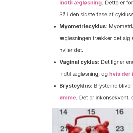
indtil ægløsning
. Dette er f
Så i den sidste fase af cyklu
Myometriecyklus
: Myometri
ægløsningen trækker det si
hviler det.
Vaginal cyklus
: Det ligner e
indtil ægløsning, og
hvis der
Brystcyklus
: Brysterne blive
ømme
. Det er inkonsekvent, 