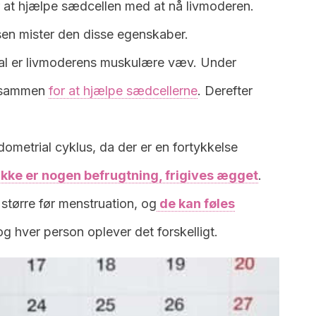
or at hjælpe sædcellen med at nå livmoderen.
ssen mister den disse egenskaber.
al er livmoderens muskulære væv. Under
g sammen
for at hjælpe sædcellerne
. Derefter
ndometrial cyklus, da der er en fortykkelse
 ikke er nogen befrugtning, frigives ægget
.
r større før menstruation, og
de kan føles
og hver person oplever det forskelligt.