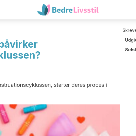
Skreve
Udgi
påvirker
Sids
klussen?
truationscyklussen, starter deres proces i