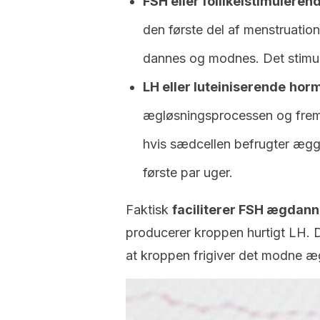
FSH eller follikelstimulere
den første del af menstruation
dannes og modnes. Det stimul
LH eller luteiniserende
hor
ægløsningsprocessen og fremm
hvis sædcellen befrugter ægge
første par uger.
Faktisk
faciliterer FSH ægdanne
producerer kroppen hurtigt LH. De
at kroppen frigiver det modne æg