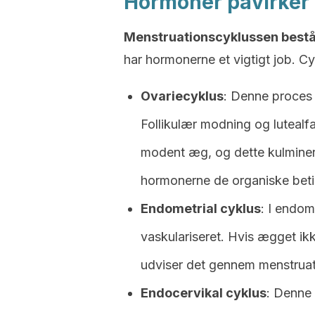
Hormoner påvirker
Menstruationscyklussen består
har hormonerne et vigtigt job. C
Ovariecyklus
: Denne proces
Follikulær modning og lutealf
modent æg, og dette kulminer
hormonerne de organiske betin
Endometrial cyklus
: I endom
vaskulariseret. Hvis ægget ik
udviser det gennem menstruat
Endocervikal cyklus
: Denne 