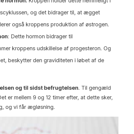
nde hormon:
Kroppen holder dette hemmeligt i
scyklussen, og det bidrager til, at ægget
erer også kroppens produktion af østrogen.
mon
: Dette hormon bidrager til
er kroppens udskillelse af progesteron. Og
t, beskytter den graviditeten i løbet af de
lsen og til sidst befrugtelsen
. Til gengæld
t er mellem 9 og 12 timer efter, at dette sker,
, og vi får ægløsning.