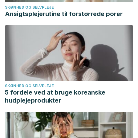
1614.2006.01794.x
SKØNHED OG SELVPLEJE
Laneri D, Schuster V, Dietsche B, Jansen A, Ott U, Sommer
Ansigtsplejerutine til forstørrede porer
J. Effects of Long-Term Mindfulness Meditation on Brain’s
White Matter Microstructure and its Aging.
Front Aging
Neurosci
. 2016;7:254. Published 2016 Jan 14.
doi:10.3389/fnagi.2015.00254
SKØNHED OG SELVPLEJE
5 fordele ved at bruge koreanske
hudplejeprodukter