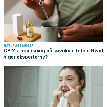
2020 Mar 2]. Available from:
https://onlinelibrary.wiley.com/doi/abs/10.1002/jclp.20237
Academic Mindfulness Interest Group M, Academic
Mindfulness Interest Group M. Mindfulness-Based
Psychotherapies: A Review of Conceptual Foundations,
Empirical Evidence and Practical Considerations. Aust New
Zeal J Psychiatry. 2006 Apr;40(4):285–94.
NATURLIGE MIDLER
¿Qué es Mindfulness? [Internet]. [cited 2020 Feb 27].
CBD's indvirkning på søvnkvaliteten: Hvad
Available from: https://www.mindfulness-
siger eksperterne?
salud.org/mindfulness/que-es-mindfulness/
Mindfulness-based psychotherapies: a review of
conceptual foundations, empirical evidence and practical
considerations: Australian and New Zealand Journal of
Psychiatry: Vol 40, No 4 [Internet]. [cited 2020 Mar 2].
Available from:
https://www.tandfonline.com/doi/abs/10.1080/j.1440-