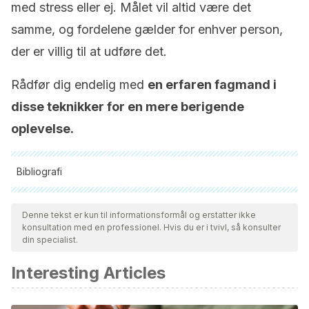
med stress eller ej. Målet vil altid være det
samme, og fordelene gælder for enhver person,
der er villig til at udføre det.
Rådfør dig endelig med
en erfaren fagmand i
disse teknikker for en mere berigende
oplevelse.
Bibliografi
Alle citerede kilder blev grundigt gennemgået af vores team
for at sikre deres kvalitet, pålidelighed, aktualitet og validitet.
Denne tekst er kun til informationsformål og erstatter ikke
konsultation med en professionel. Hvis du er i tvivl, så konsulter
Bibliografien i denne artikel blev betragtet som pålidelig og af
din specialist.
akademisk eller videnskabelig nøjagtighed.
Interesting Articles
Mechanisms of mindfulness – Shapiro – 2006 – Journal of
Clinical Psychology – Wiley Online Library [Internet]. [cited