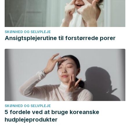
seram.com/index.php/seram/article/download/857/498.
López-Tomassetti E, Delgado Plasencia L, Arteaga
González I, Pallares A, Hernández Siverio N. Rotura no
traumática del bazo: experiencia con 10 casos.
SKØNHED OG SELVPLEJE
Gastroenterología y Hepatología. 2007; 30(10): 585-591.
Ansigtsplejerutine til forstørrede porer
SKØNHED OG SELVPLEJE
5 fordele ved at bruge koreanske
hudplejeprodukter