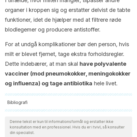
I tilfælde, hvor milten mangler, tilpasser andre
organer i kroppen sig og erstatter delvist de tabte
funktioner, idet de hjælper med at filtrere røde
blodlegemer og producere antistoffer.
For at undgå komplikationer bør den person, hvis
milt er blevet fjernet, tage ekstra forholdsregler.
Dette indebærer, at man skal
have
polyvalente
vacciner
(mod pneumokokker, meningokokker
og influenza) og tage antibiotika
hele livet.
Bibliografi
Alle citerede kilder blev grundigt gennemgået af vores team
for at sikre deres kvalitet, pålidelighed, aktualitet og validitet.
Denne tekst er kun til informationsformål og erstatter ikke
konsultation med en professionel. Hvis du er i tvivl, så konsulter
Bibliografien i denne artikel blev betragtet som pålidelig og af
din specialist.