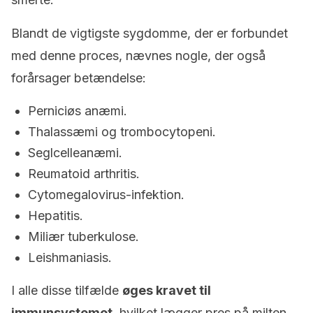
Blandt de vigtigste sygdomme, der er forbundet
med denne proces, nævnes nogle, der også
forårsager betændelse:
Perniciøs anæmi.
Thalassæmi og trombocytopeni.
Seglcelleanæmi.
Reumatoid arthritis.
Cytomegalovirus-infektion.
Hepatitis.
Miliær tuberkulose.
Leishmaniasis.
I alle disse tilfælde
øges kravet til
immunsystemet
, hvilket lægger pres på milten