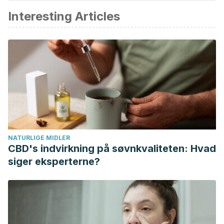
Interesting Articles
Carrera Hernández A. Beneficios del deporte en la salud.
Trabajo fin de Grado en Enfermería. Universidad de
Navarra.
Ferrari N. Making one change – getting more fiber – can
help with weight loss. Harvard Medical School. Febrero
2015.
Kamil, A., & Chen, C. Y. O. (2012). Health benefits of
almonds beyond cholesterol reduction. Journal of
Agricultural and Food Chemistry.
NATURLIGE MIDLER
https://doi.org/10.1021/jf2044795
CBD's indvirkning på søvnkvaliteten: Hvad
Liu, L., Waters, D. L. E., Rose, T. J., Bao, J., & King, G. J.
siger eksperterne?
(2013). Phospholipids in rice: Significance in grain quality
and health benefits: A review. Food Chemistry.
https://doi.org/10.1016/j.foodchem.2012.12.046.
Singletary K. Cinnamon: overview of health benefits.