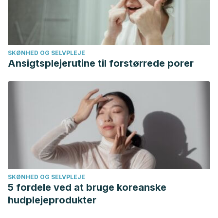
Nutrition Today. Noviembre 2008. 43 (6): 263-266.
Umadevi, M., Pushpa, R., Sampathkumar, K. P., & Bhowmik,
D. (2012). Rice-Traditional Medicinal Plant in India. Journal
of Pharmacognosy and Phytochemistry.
SKØNHED OG SELVPLEJE
Ansigtsplejerutine til forstørrede porer
SKØNHED OG SELVPLEJE
5 fordele ved at bruge koreanske
hudplejeprodukter