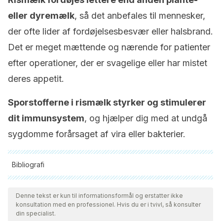
eller dyremælk
, så det anbefales til mennesker,
der ofte lider af fordøjelsesbesvær eller halsbrand.
Det er meget mættende og nærende for patienter
efter operationer, der er svagelige eller har mistet
deres appetit.
Sporstofferne i rismælk styrker og stimulerer
dit immunsystem
, og hjælper dig med at undgå
sygdomme forårsaget af vira eller bakterier.
Bibliografi
Alle citerede kilder blev grundigt gennemgået af vores team
for at sikre deres kvalitet, pålidelighed, aktualitet og validitet.
Denne tekst er kun til informationsformål og erstatter ikke
konsultation med en professionel. Hvis du er i tvivl, så konsulter
Bibliografien i denne artikel blev betragtet som pålidelig og af
din specialist.
akademisk eller videnskabelig nøjagtighed.