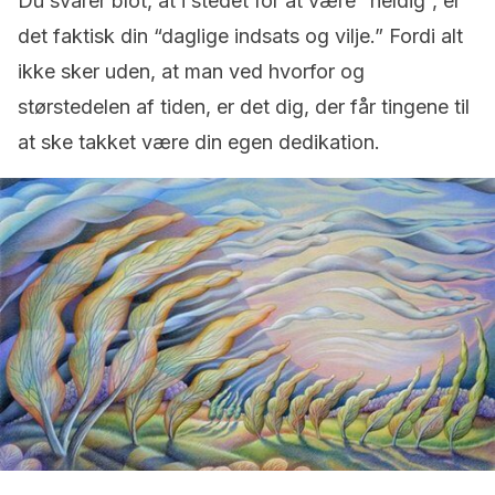
Du svarer blot, at i stedet for at være “heldig”, er
det faktisk din “daglige indsats og vilje.” Fordi alt
ikke sker uden, at man ved hvorfor og
størstedelen af tiden, er det dig, der får tingene til
at ske takket være din egen dedikation.