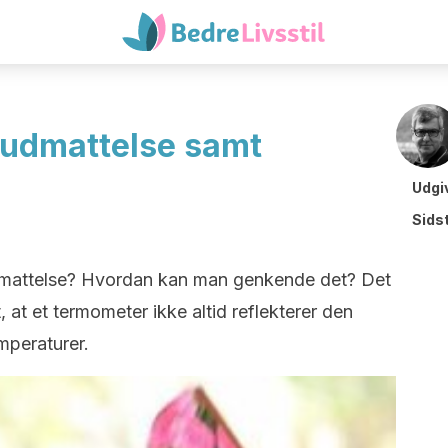
eudmattelse samt
Udgi
Sids
dmattelse? Hvordan kan man genkende det? Det
, at et termometer ikke altid reflekterer den
mperaturer.