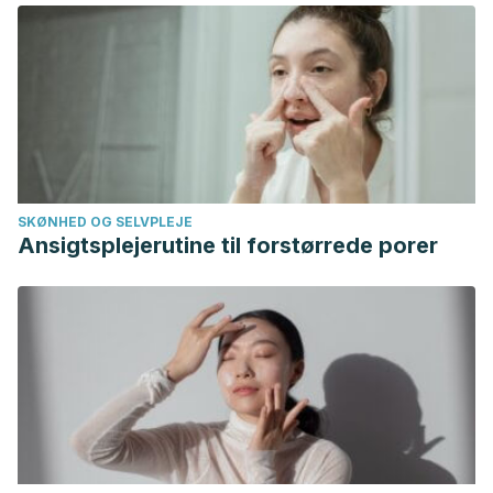
Nardone, G. (2021).
Miedo, pánico, fobias. Terapia Breve.
Herder
Witthauer, C., Ajdacic-Gross, V., Meyer, A. H., Vollenweider,
P., Waeber, G., Preisig, M., & Lieb, R. (2016). Associations of
specific phobia and its subtypes with physical diseases: an
adult community study.
BMC Psychiatry
,
16
(1).
https://bmcpsychiatry.biomedcentral.com/articles/10.1186/s128
SKØNHED OG SELVPLEJE
016-0863-0
Ansigtsplejerutine til forstørrede porer