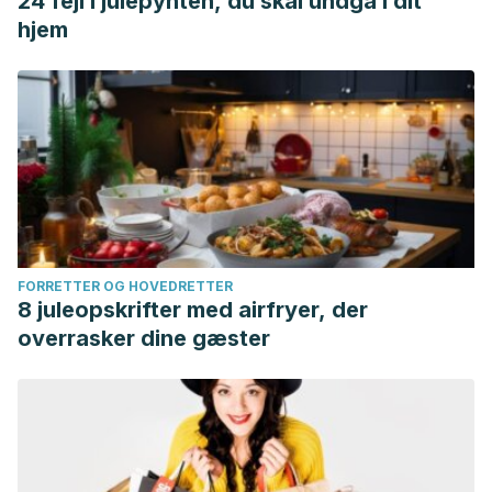
24 fejl i julepynten, du skal undgå i dit
hjem
FORRETTER OG HOVEDRETTER
8 juleopskrifter med airfryer, der
overrasker dine gæster