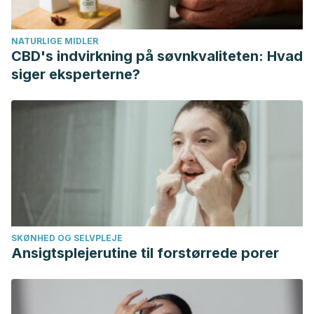
corazón y los vasos sanguíneos – Manual MSD versión
para público general. (n.d.). Retrieved May 28, 2019, from
NATURLIGE MIDLER
https://www.msdmanuals.com/es/hogar/trastornos-del-
CBD's indvirkning på søvnkvaliteten: Hvad
corazón-y-los-vasos-sanguíneos/arritmias/fibrilación-
siger eksperterne?
auricular-y-aleteo-auricular
MedlinePlus. Fibriloaleteo auricular.
https://medlineplus.gov/spanish/ency/article/000184.htm
Fundación Española del Corazón.Tromboembolismo
pulmonar.https://fundaciondelcorazon.com/informacion-
para-pacientes/enfermedades-
cardiovasculares/tromboembolismo-pulmonar.html
Fundación Española del Corazón. Holter.
SKØNHED OG SELVPLEJE
https://fundaciondelcorazon.com/informacion-para-
Ansigtsplejerutine til forstørrede porer
pacientes/metodos-diagnosticos/holter.html
Manual MSD. Fibrilación auricular y aleteo auricular.
https://www.msdmanuals.com/es-ar/hogar/trastornos-del-