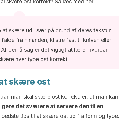
kal skære ost korrekt? Så læs med her!
 at skære ud, især på grund af deres tekstur.
lde fra hinanden, klistre fast til kniven eller
 Af den årsag er det vigtigt at lære, hvordan
skære hver type ost korrekt.
 at skære ost
dan man skal skære ost korrekt, er, at
man kan
gøre det sværere at servere den til en
 bedste tips til at skære ost ud fra form og type.