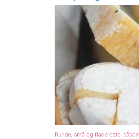
Runde, små og flade oste, såso