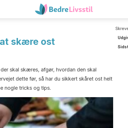
Skreve
Udgi
 at skære ost
Sids
 der skal skæres, afgør, hvordan den skal
vejet dette før, så har du sikkert skåret ost helt
ele nogle tricks og tips.