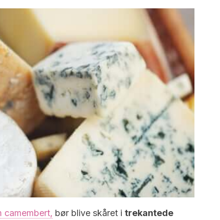
m camembert,
bør blive skåret i
trekantede