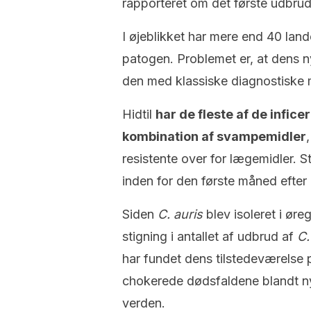
rapporteret om det første udbru
I øjeblikket har mere end 40 land
patogen. Problemet er, at dens ny
den med klassiske diagnostiske 
Hidtil
har de fleste af de infi
kombination af svampemidler
resistente over for lægemidler. St
inden for den første måned efter 
Siden
C. auris
blev isoleret i ør
stigning i antallet af udbrud af
C.
har fundet dens tilstedeværelse 
chokerede dødsfaldene blandt ny
verden.