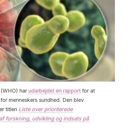
n (WHO) har
udarbejdet en rapport
for at
e for menneskers sundhed. Den blev
r titlen
Liste over prioriterede
f forskning, udvikling og indsats på