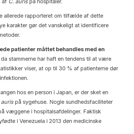
d af
C. auris
på hospitaler.
e allerede rapporteret om tilfælde af dette
e karakter gør det vanskeligt at identificere
metoder.
cerede patienter måttet behandles med en
, da stammerne har haft en tendens til at være
atistikker viser, at op til 30 % af patienterne dør
infektionen.
egangen hos en person i Japan, er der sket en
 auris
på sygehuse. Nogle sundhedsfaciliteter
på væggene i hospitalsafdelinger. Faktisk
fødte i Venezuela i 2013 den medicinske