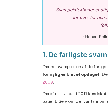
“Svampeinfektioner er sti
før over for behan
fol
-Hanan Balk
1. De farligste sva
Denne svamp er en af de farligs
for nylig er blevet opdaget
. D
2009
.
Derefter fik man i 2011 kendskab t
patient. Selv om der var tale om et