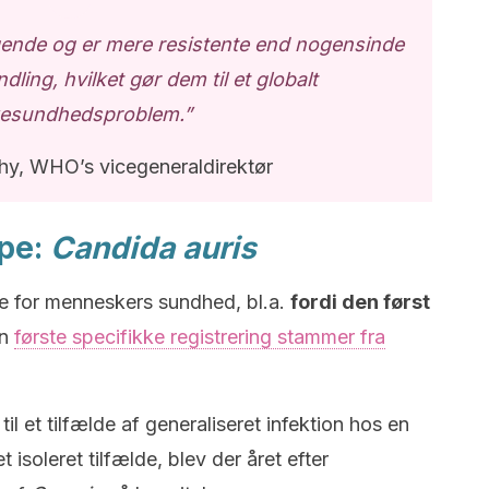
gende og er mere resistente end nogensinde
dling, hvilket gør dem til et globalt
kesundhedsproblem.”
hy, WHO’s vicegeneraldirektør
mpe:
Candida auris
te for menneskers sundhed, bl.a.
fordi den først
en
første specifikke registrering stammer fra
il et tilfælde af generaliseret infektion hos en
 isoleret tilfælde, blev der året efter