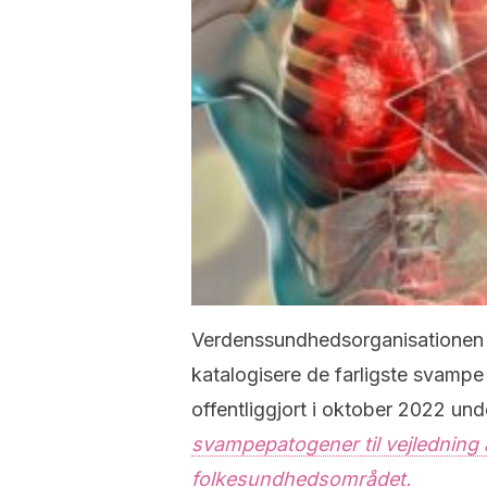
Verdenssundhedsorganisatione
katalogisere de farligste svamp
offentliggjort i oktober 2022 unde
svampepatogener til vejledning a
folkesundhedsområdet.