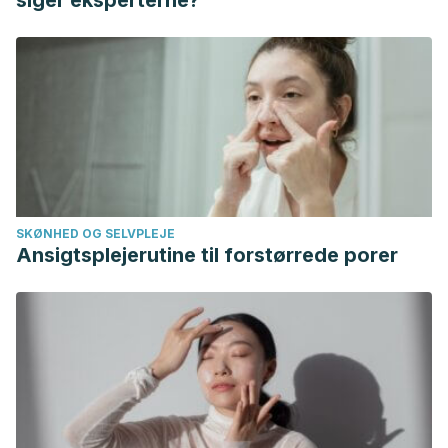
siger eksperterne?
maloclusión dentaria
. BS thesis. Universidad de Guayaquil.
Facultad Piloto de Odontología, 2020.
Arango, Andrea, et al. “Hábitos orales y odontología: una
visión interdisciplinar.”: 127.
Peña-Santana, Yinet, Nora María Reyes-Castellanos, and
Trinidad Margarita Telléz-Peña. “Tratamiento temprano de
la mordida cruzada posterior con placas Hawley de
expansión y elásticos cruzados.”
Revista Electrónica Dr.
SKØNHED OG SELVPLEJE
Zoilo E. Marinello Vidaurreta
44.6 (2019).
Ansigtsplejerutine til forstørrede porer
Bioti Torres, Analina Mercedes, et al. “Maloclusión clase III
tratada con máscara facial.”
Revista de Ciencias Médicas
de Pinar del Río
22.2 (2018): 167-172.
Díaz, Iván Menéndez.
Tratamiento precoz de la maloclusión
de clase iii con disyunción maxilar y máscara facial
. Diss.
Universidad de Oviedo, 2018.
Torres, Analina Mercedes Bioti, et al. “Maloclusión clase III