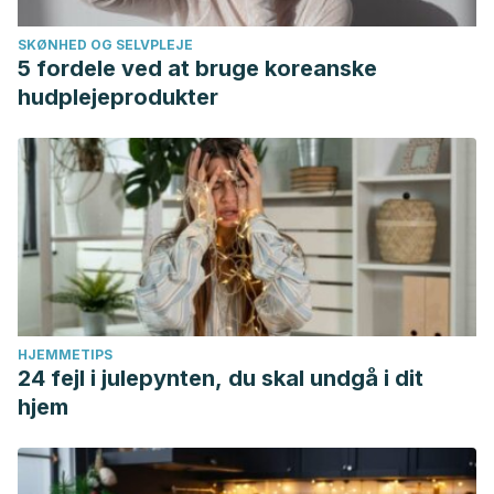
tratada con máscara facial.” Revista de Ciencias Médicas
SKØNHED OG SELVPLEJE
de Pinar del Río 22.2 (2018): 373-378.
5 fordele ved at bruge koreanske
hudplejeprodukter
HJEMMETIPS
24 fejl i julepynten, du skal undgå i dit
hjem