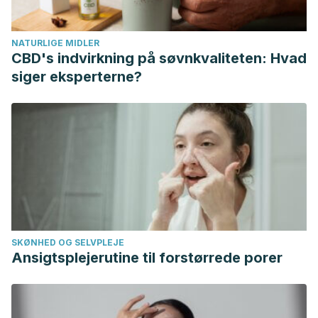
Martín, Antonia García, et al. “Trastornos del fosfato y
actitud clínica ante situaciones de hipofosfatemia e
NATURLIGE MIDLER
hiperfosfatemia.”
Endocrinología, Diabetes y Nutrición
CBD's indvirkning på søvnkvaliteten: Hvad
(2019).
siger eksperterne?
SKØNHED OG SELVPLEJE
Ansigtsplejerutine til forstørrede porer