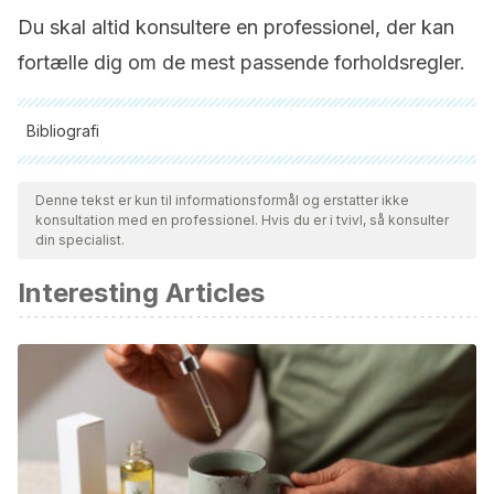
Du skal altid konsultere en professionel, der kan
fortælle dig om de mest passende forholdsregler.
Bibliografi
Alle citerede kilder blev grundigt gennemgået af vores team
for at sikre deres kvalitet, pålidelighed, aktualitet og validitet.
Denne tekst er kun til informationsformål og erstatter ikke
konsultation med en professionel. Hvis du er i tvivl, så konsulter
Bibliografien i denne artikel blev betragtet som pålidelig og af
din specialist.
akademisk eller videnskabelig nøjagtighed.
Interesting Articles
Sellares, V. Lorenzo. “El reto del control de la
hiperfosfatemia en la enfermedad renal crónica.”
Nefrología
28 (2008): 3-6.
Ospina, Camila Andrea Garcia, et al. “Importancia de la
hiperfosfatemia en la enfermedad renal crónica, como
evitarla y tratarla por medidas nutricionales.”
Revista
Colombiana de Nefrología
4.1 (2017): 38-56.