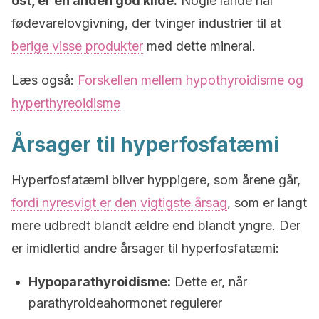
ost, er en anden god kilde.
Nogle lande har
fødevarelovgivning, der tvinger industrier til at
berige visse produkter
med dette mineral.
Læs også:
Forskellen mellem hypothyroidisme og
hyperthyreoidisme
Årsager til hyperfosfatæmi
Hyperfosfatæmi bliver hyppigere, som årene går,
fordi nyresvigt er den vigtigste årsag
, som er langt
mere udbredt blandt ældre end blandt yngre. Der
er imidlertid andre årsager til hyperfosfatæmi:
Hypoparathyroidisme:
Dette er, når
parathyroideahormonet regulerer