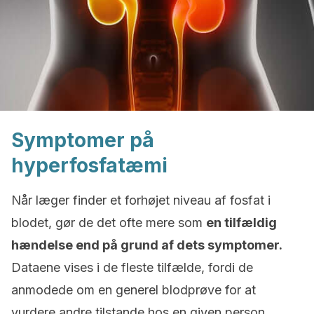
Symptomer på
hyperfosfatæmi
Når læger finder et forhøjet niveau af fosfat i
blodet, gør de det ofte mere som
en tilfældig
hændelse end på grund af dets symptomer.
Dataene vises i de fleste tilfælde, fordi de
anmodede om en generel blodprøve for at
vurdere andre tilstande hos en given person.