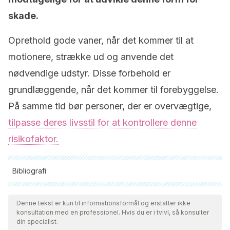
skade.
Oprethold gode vaner, når det kommer til at
motionere, strække ud og anvende det
nødvendige udstyr. Disse forbehold er
grundlæggende, når det kommer til forebyggelse.
På samme tid bør personer, der er overvægtige,
tilpasse deres livsstil for at kontrollere denne
risikofaktor.
Bibliografi
Alle citerede kilder blev grundigt gennemgået af vores team
for at sikre deres kvalitet, pålidelighed, aktualitet og validitet.
Denne tekst er kun til informationsformål og erstatter ikke
konsultation med en professionel. Hvis du er i tvivl, så konsulter
Bibliografien i denne artikel blev betragtet som pålidelig og af
din specialist.
akademisk eller videnskabelig nøjagtighed.