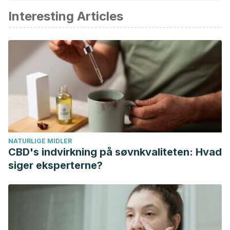
Interesting Articles
Carrillo-Esper, R., Denise Zepeda-Mendoza, A., Pérez-
Calatayud, A., Díaz-Carrillo, A., Peña-Pérez, C., & Arturo
Rivero-Martínez, J. (2014). Bursitis anserina CASO
PROBLEMA. In Rev Invest Med Sur Mex (Vol. 21, Issue 2).
Tendinitis y bursitis de la pata de ganso. (n.d.). Retrieved
June 19, 2020, from https://www.medigraphic.com/cgi-
bin/new/resumen.cgi?IDARTICULO=53151
Naba, Eliana. “Tendinitis de Aquiles en corredores.” (2012).
Silván, Hernán. “Manual de lesiones del
NATURLIGE MIDLER
corredor.”
Prevención y tratamiento Grupo Arthax.
CBD's indvirkning på søvnkvaliteten: Hvad
Madrid
(2001).
siger eksperterne?
Ugalde, Priscilla Bonilla, Melany Chavarría Briceño, and
Cesia Grajales Navarrete. “Tendinitis rotuliana (rodilla del
saltador).”
Revista Médica de Costa Rica y
Centroamérica
73.620 (2016): 519-523.