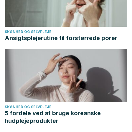
Rosa, Andrés. “Fisiologia en el entrenamiento de la aptitud
física muscular.”
Efdeportes. com
1 (2015).
Gómez, Jaime Gutiérrez, Mariano Fernández Fairén, and
Santiago Sandoval Haro. “Tendinitis y bursitis de la pata de
SKØNHED OG SELVPLEJE
ganso.”
Ortho-tips
10.3 (2014): 163-178.
Ansigtsplejerutine til forstørrede porer
de la Hera Cremades, B., L. Escribano Rueda, and A. Lara
Rubio. “Rodilla en resorte interno por engrosamiento de la
pata de ganso.”
Revista Española de Cirugía Ortopédica y
Traumatología
61.3 (2017): 200-202.
SKØNHED OG SELVPLEJE
5 fordele ved at bruge koreanske
hudplejeprodukter