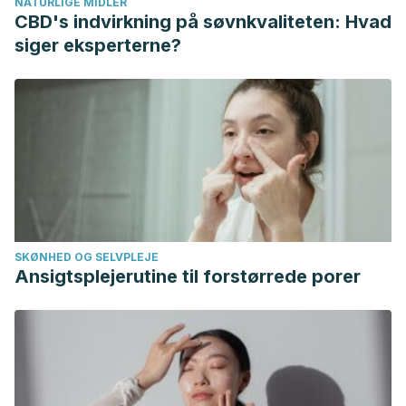
NATURLIGE MIDLER
Fernández, J. (2021). La asociación entre Fusobacterium
CBD's indvirkning på søvnkvaliteten: Hvad
nucleatum y el cáncer colorrectal: una revisión sistemática
siger eksperterne?
y metaanálisis. Enfermedades Infecciosas y Microbiología
Clínica.
Cancer.net. Cáncer colorrectal: Estadísticas.
https://www.cancer.net/es/tipos-de-cáncer/cáncer-
colorrectal/estad%C3%ADstica
MedlinePlus. Cáncer colorrectal.
https://medlineplus.gov/spanish/ency/article/000262.htm
Revista Española de Enfermedades Digestivas
SKØNHED OG SELVPLEJE
vol.99 no.4 Madrid abr. 2007. Dieta y cáncer de
Ansigtsplejerutine til forstørrede porer
colon. https://scielo.isciii.es/scielo.php?
script=sci_arttext&pid=S1130-01082007000400001
Ciencia en Desarrollo vol.11 no.2 Tunja July/Dec. 2020
Epub Mar 20, 2021. Daño celular y genético como
determinantes de la toxicidad de los