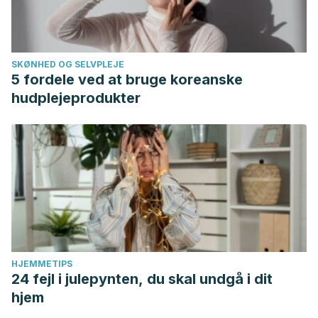
plaguicidas. https://doi.org/10.19053/01217488.v11.n2.2020.112
SKØNHED OG SELVPLEJE
5 fordele ved at bruge koreanske
hudplejeprodukter
HJEMMETIPS
24 fejl i julepynten, du skal undgå i dit
hjem