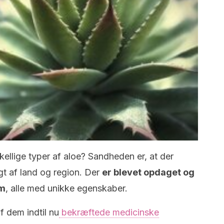
skellige typer af aloe? Sandheden er, at der
gt af land og region. Der
er blevet opdaget og
em
, alle med unikke egenskaber.
af dem indtil nu
bekræftede medicinske