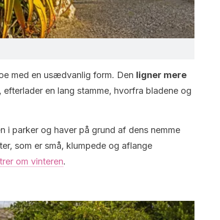
aloe med en usædvanlig form. Den
ligner mere
r, efterlader en lang stamme, hvorfra bladene og
den i parker og haver på grund af dens nemme
ter, som er små, klumpede og aflange
trer om vinteren
.