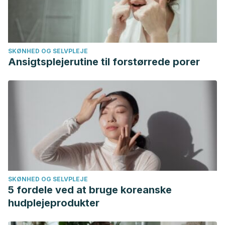
Consultado el 10 de julio de 2023.
http://archivosdemedicinadeldeporte.com/articulos/upload
Sortland, O., & Tysvaer, A. T. (1989). Brain damage in
SKØNHED OG SELVPLEJE
former association football players. An evaluation by
Ansigtsplejerutine til forstørrede porer
cerebral computed tomography. Neuroradiology, 31(1), 44–
48. Consultado el 10 de julio de
2023.
https://doi.org/10.1007/BF00342029
SKØNHED OG SELVPLEJE
5 fordele ved at bruge koreanske
hudplejeprodukter