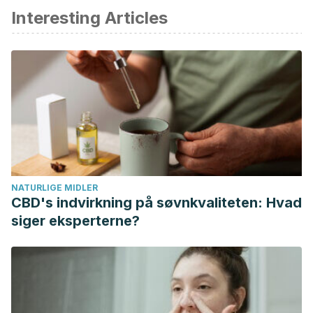
Interesting Articles
Barnes, B. C., Cooper, L., Kirkendall, D. T., McDermott, T. P.,
Jordan, B. D., & Garrett, W. E., Jr (1998). Concussion history
in elite male and female soccer players. The American
journal of sports medicine, 26(3), 433–438. Consultado el
10 de julio de
2023.
https://doi.org/10.1177/03635465980260031601
Mackay, D. F., Russell, E. R., Stewart, K., MacLean, J. A., Pell,
J. P., & Stewart, W. (2019). Neurodegenerative Disease
Mortality among Former Professional Soccer Players. The
NATURLIGE MIDLER
New England journal of medicine, 381(19), 1801–
CBD's indvirkning på søvnkvaliteten: Hvad
1808. Consultado el 10 de julio de 2023.
siger eksperterne?
https://doi.org/10.1056/NEJMoa1908483
Moreno, A. L. (2022). Consecuencias del golpeo de balón
con la cabeza en el fútbol. Monográfico sobre el
traumatismo craneoencefálico y conmoción cerebral en el
deporte. Arch Med Deporte 2022; 39(5): 265-268.