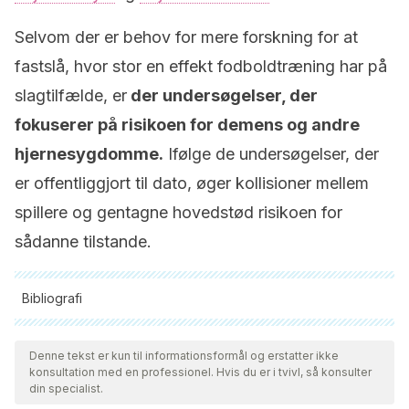
Selvom der er behov for mere forskning for at
fastslå, hvor stor en effekt fodboldtræning har på
slagtilfælde, er
der undersøgelser, der
fokuserer på risikoen for demens og andre
hjernesygdomme.
Ifølge de undersøgelser, der
er offentliggjort til dato, øger kollisioner mellem
spillere og gentagne hovedstød risikoen for
sådanne tilstande.
Bibliografi
Alle citerede kilder blev grundigt gennemgået af vores team
for at sikre deres kvalitet, pålidelighed, aktualitet og validitet.
Denne tekst er kun til informationsformål og erstatter ikke
konsultation med en professionel. Hvis du er i tvivl, så konsulter
Bibliografien i denne artikel blev betragtet som pålidelig og af
din specialist.
akademisk eller videnskabelig nøjagtighed.