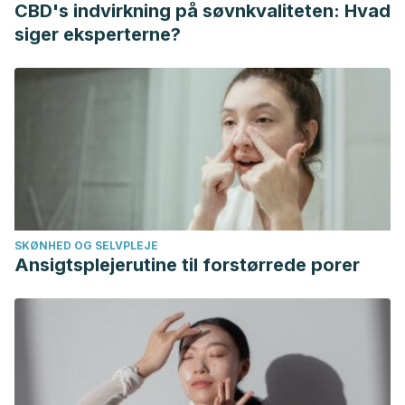
CBD's indvirkning på søvnkvaliteten: Hvad
(N Y)
. 2019;15(1):16–26.
siger eksperterne?
SKØNHED OG SELVPLEJE
Ansigtsplejerutine til forstørrede porer