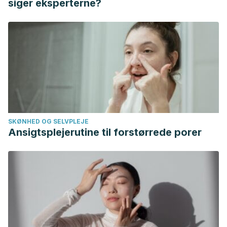
siger eksperterne?
association between vitamin A intake, serum vitgamin A,
and risk of liver cancer. Nutr Healht, 2018. 24 (2): 121-131.
García, Fernando O. “Avances en el Manejo Nutricional del
Cultivo de Trigo.”
Actas Congreso “A Todo Trigo”. FCEGAC.
Mar del Plata
. 2004.
Gilarte, Yanisel Cruz. “Sobre las asociaciones entre los
lípidos séricos y el riesgo cardiovascular.”
Revista Cubana
de Alimentación y Nutrición
28.1 (2018): 27.
SKØNHED OG SELVPLEJE
Šuligoj, Tanja, et al. “Evaluation of the safety of ancient
Ansigtsplejerutine til forstørrede porer
strains of wheat in coeliac disease reveals heterogeneous
small intestinal T cell responses suggestive of coeliac
toxicity.”
Clinical Nutrition
32.6 (2013): 1043-1049.