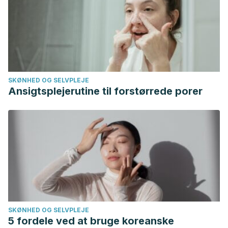
obesógenos. Endocrinología y Nutrición. Abril 2012.
29(4):261-267.
Sánchez de Badajoz E, et al. Endocrine disruptors and
prostate cancer. Archivos Españoles de Urología. Abril
2017. 70(3):331-335.
SKØNHED OG SELVPLEJE
Ansigtsplejerutine til forstørrede porer
SKØNHED OG SELVPLEJE
5 fordele ved at bruge koreanske