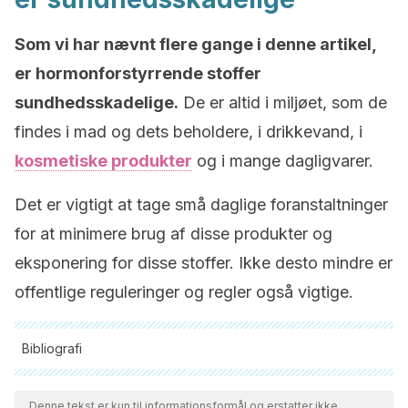
Som vi har nævnt flere gange i denne artikel,
er hormonforstyrrende stoffer
sundhedsskadelige.
De er altid i miljøet, som de
findes i mad og dets beholdere, i drikkevand, i
kosmetiske produkter
og i mange dagligvarer.
Det er vigtigt at tage små daglige foranstaltninger
for at minimere brug af disse produkter og
eksponering for disse stoffer. Ikke desto mindre er
offentlige reguleringer og regler også vigtige.
Bibliografi
Alle citerede kilder blev grundigt gennemgået af vores team
for at sikre deres kvalitet, pålidelighed, aktualitet og validitet.
Denne tekst er kun til informationsformål og erstatter ikke