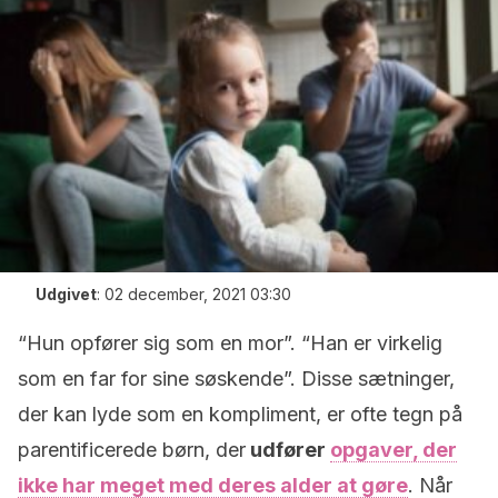
Udgivet
:
02 december, 2021 03:30
“Hun opfører sig som en mor”. “Han er virkelig
som en far for sine søskende”. Disse sætninger,
der kan lyde som en kompliment, er ofte tegn på
parentificerede børn, der
udfører
opgaver, der
ikke har meget med deres alder at gøre
. Når