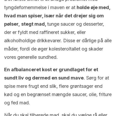
tyngdefornemmelse i maven er at
holde øje med,
hvad man spiser, især når det drejer sig om
pølser,
stegt mad,
tunge saucer og desserter,
der er fyldt med raffineret sukker, eller
alkoholholdige drikkevarer. Disse er dårlige på alle
måder, fordi de øger kolesteroltallet og skader
vores generelle sundhed.
En
afbalanceret kost er grundlaget for et
sundt liv
og dermed en sund mave
. Sørg for at
spise mere frugt end slik, flere grøntsager end
kød og en begrænset mængde saucer, olie, friture
og fed mad.
Når du skal tilberede mad, skal du vælge rå eller