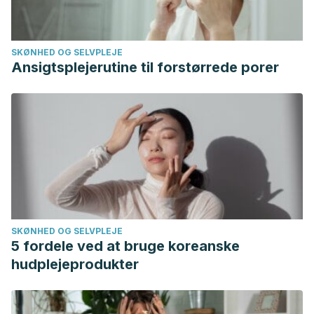
PhD, Fernando Azpiroz MD, PhD. Juan-R Malagelada MD,
PhD.
SKØNHED OG SELVPLEJE
https://www.nature.com/articles/ajg2006473
Ansigtsplejerutine til forstørrede porer
SKØNHED OG SELVPLEJE
5 fordele ved at bruge koreanske
hudplejeprodukter