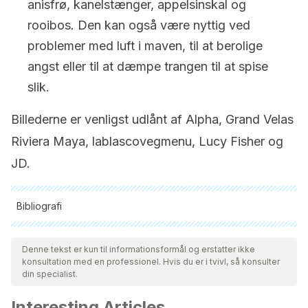
anisfrø, kanelstænger, appelsinskal og
rooibos. Den kan også være nyttig ved
problemer med luft i maven, til at berolige
angst eller til at dæmpe trangen til at spise
slik.
Billederne er venligst udlånt af Alpha, Grand Velas
Riviera Maya, lablascovegmenu, Lucy Fisher og
JD.
Bibliografi
Alle citerede kilder blev grundigt gennemgået af vores team
for at sikre deres kvalitet, pålidelighed, aktualitet og validitet.
Denne tekst er kun til informationsformål og erstatter ikke
konsultation med en professionel. Hvis du er i tvivl, så konsulter
Bibliografien i denne artikel blev betragtet som pålidelig og af
din specialist.
akademisk eller videnskabelig nøjagtighed.
Interesting Articles
Larijani, B., Esfahani, M. M., Moghimi, M., Shams Ardakani, M.