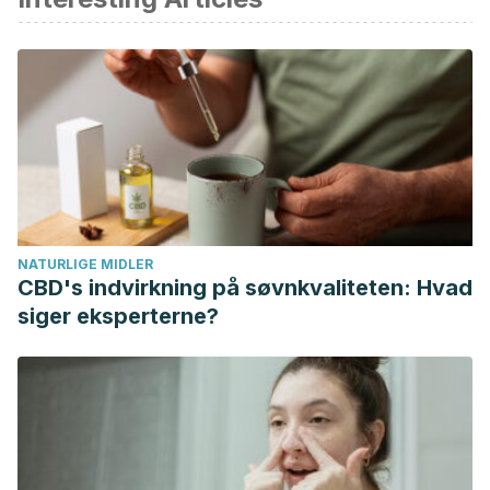
R., Keshavarz, M., Kordafshari, G., … Zargaran, A. (2016).
Prevention and Treatment of Flatulence From a Traditional
Persian Medicine Perspective.
Iranian Red Crescent
Medical Journal
,
18
(4), e23664.
http://doi.org/10.5812/ircmj.23664
The Efficacy of an Herbal Medicine, Carmint, on the Relief
of Abdominal Pain and Bloating in Patients with Irritable
Bowel Syndrome: A Pilot Study (2006).
NATURLIGE MIDLER
https://www.researchgate.net/publication/6917187_The_Effica
CBD's indvirkning på søvnkvaliteten: Hvad
Iovino, P., Bucci, C., Tremolaterra, F., Santonicola, A., &
siger eksperterne?
Chiarioni, G. (2014). Bloating and functional gastro-intestinal
disorders: Where are we and where are we going?
World
Journal of Gastroenterology : WJG
,
20
(39), 14407–14419.
http://doi.org/10.3748/wjg.v20.i39.14407
Physical Activity and Intestinal Gas Clearance in Patients
with Bloating (2006). Albert Villoria MD.
,
Jordi Serra MD,