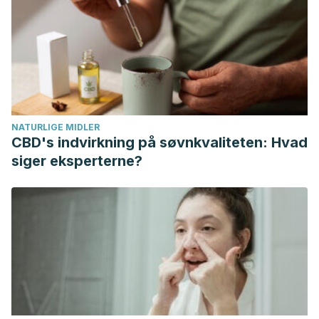
Sacristán, P.; Aspectos Genéticos de la Enfermedad de
Alzheimer; Universidad de León – Facultad de Ciencias
Biológicas y Ambientales; 2021.
Tellechea, P.; Pujol, N.; Steve, P.; Echeveste, B.; García, M.;
Arbizú, J.; Riverol, M.; Enfermedad de Alzheimer de Inicio
Precoz y de Inicio Tardío: ¿Son la Misma Entidad?;
NATURLIGE MIDLER
Sociedad Española de Neurología; 2015.
CBD's indvirkning på søvnkvaliteten: Hvad
López, Ó.; Tratamiento Farmacológico de la Enfermedad
siger eksperterne?
de Alzheimer y otras Demencias; Archivos de Medicina
Interna; 37 (2); 2015.
Orueta Sánchez, Ramón. “Los medicamentos para la
enfermedad de Alzheimer a debate. El papel del médico
de familia.”
Revista Clínica de Medicina de Familia
12.3
(2019): 113-114.
Bermejo, F.; Llamas, S.; Villarejo, A.; Prevención de la
Enfermedad de Alzheimer: un Camino a Seguir; Sociedad