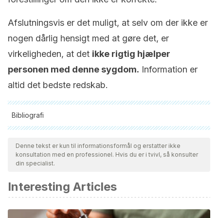
Afslutningsvis er det muligt, at selv om der ikke er
nogen dårlig hensigt med at gøre det, er
virkeligheden, at det
ikke rigtig hjælper
personen med denne sygdom.
Information er
altid det bedste redskab.
Bibliografi
Alle citerede kilder blev grundigt gennemgået af vores team
for at sikre deres kvalitet, pålidelighed, aktualitet og validitet.
Denne tekst er kun til informationsformål og erstatter ikke
konsultation med en professionel. Hvis du er i tvivl, så konsulter
Bibliografien i denne artikel blev betragtet som pålidelig og af
din specialist.
akademisk eller videnskabelig nøjagtighed.
Interesting Articles
Domarus, A.; Farreras, P.; Rozman, C.; Cardelach, F.;
Nicolás, J; Cervera, R.; Farreras Rozman. Medicina Interna;
19na Edición; Elsevier; 2020.