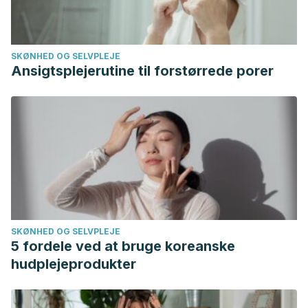
de un caso clínico. Arch. Pediatr. Urug. [Internet]. 2007
Mar [citado 2022 Nov 02] ; 78( 1 ): 35-40. Disponible en:
http://www.scielo.edu.uy/scielo.php?
SKØNHED OG SELVPLEJE
script=sci_arttext&pid=S1688-
Ansigtsplejerutine til forstørrede porer
12492007000100007&lng=es.
Machado-Alba J, et al. Reacción de anafilaxia grave por
dipirona sin antecedente de hipersensibilidad. Informe de
caso. Revista Colombiana de Anestesiología 2017;45(S1):8-
11. Disponible en: https://www.elsevier.es/es-revista-
revista-colombiana-anestesiologia-341-articulo-reaccion-
anafilaxia-grave-por-dipirona-S012033471600006X.
SKØNHED OG SELVPLEJE
5 fordele ved at bruge koreanske
hudplejeprodukter