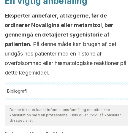
En vigtig anbefaling
Eksperter anbefaler, at lægerne, før de
ordinerer Novaligina eller metamizol, bør
gennemgå en detaljeret sygehistorie af
patienten
. På denne måde kan brugen af det
undgås hos patienter med en historie af
overfølsomhed eller hæmatologiske reaktioner på
dette lægemiddel.
Bibliografi
Alle citerede kilder blev grundigt gennemgået af vores team
for at sikre deres kvalitet, pålidelighed, aktualitet og validitet.
Denne tekst er kun til informationsformål og erstatter ikke
konsultation med en professionel. Hvis du er i tvivl, så konsulter
Bibliografien i denne artikel blev betragtet som pålidelig og af
din specialist.
akademisk eller videnskabelig nøjagtighed.