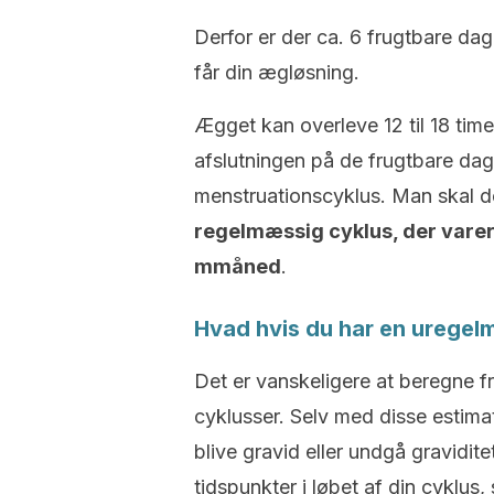
Derfor er der ca. 6 frugtbare d
får din ægløsning.
Ægget kan overleve 12 til 18 timer
afslutningen på de frugtbare da
menstruationscyklus.
Man skal do
regelmæssig cyklus, der var
mmåned
.
Hvad hvis du har en uregel
Det er vanskeligere at beregne 
cyklusser.
Selv med disse estima
blive gravid eller undgå gravidite
tidspunkter i løbet af din cyklus,