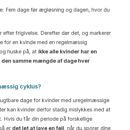
age: Fem dage før ægløsning og dagen, hvor du
 efter frigivelse.
Derefter dør det, og markerer
ge for en kvinde med en regelmæssig
g huske på, at i
kke alle kvinder har en
er den samme mængde af dage hver
mæssig cyklus?
frugtbare dage for kvinder med uregelmæssige
ter kan kvinder derfor stadig mislykkes med at
t.
Hvis du får din periode på forskellige
 så er
det let at lave en fejl
, når du sporer dine