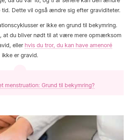
e, da du var 18, og ti år senere kan den ændre
 tid.
Dette vil også ændre sig efter graviditeter.
ionscyklusser er ikke en grund til bekymring.
, at du bliver nødt til at være mere opmærksom
avid, eller
hvis du tror, du kan have amenoré
u ikke er gravid.
et menstruation: Grund til bekymring?