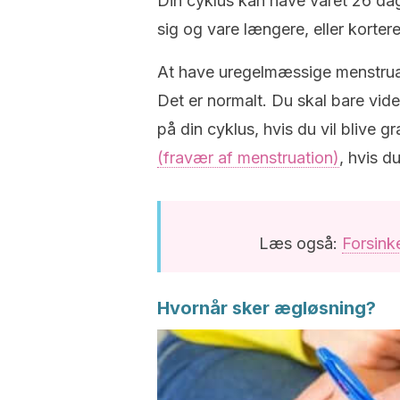
Din cyklus kan have varet 26 dag
sig og vare længere, eller kortere
At have uregelmæssige menstruat
Det er normalt.
Du skal bare vide
på din cyklus, hvis du vil blive gr
(fravær af menstruation)
, hvis d
Læs også:
Forsink
Hvornår sker ægløsning?