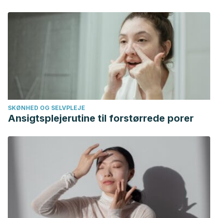
Physiology, 301(5), R1207-1228.
Organización Panamericana de la Salud. Ola de calor y
medidas a tomar – revisión preliminar. Biblioteca sede OPS.
Schepers, R. J., & Ringkamp, M. (February, 2010).
Thermoreceptors and thermosensitive afferents.
Neuroscience and Biobehavioral Reviews, 34(2), 177-184.
Gómez A. Trastornos de la temperatura corporal. Offarm.
2007; 26(7): 48-53.
SKØNHED OG SELVPLEJE
Soteras I, Subirats E, Reisten O. Hipotermia accidental.
Ansigtsplejerutine til forstørrede porer
Medicina Clínica. 2011; 137 (4): 171-177.
Synder M. Los aspectos más escalofriantes de la
hipotermia. Nursing. 2006; 24 (1): 25-28.