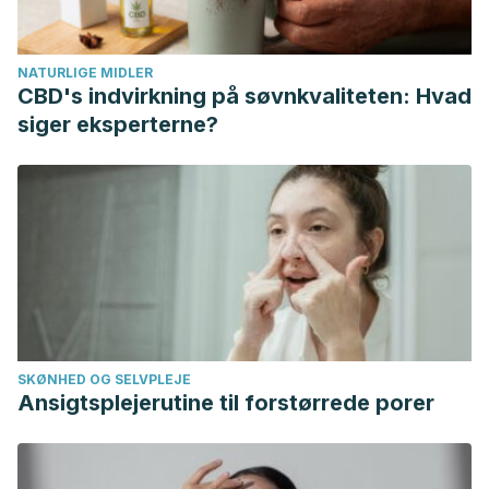
PMC5470183. Disponible en:
https://pubmed.ncbi.nlm.nih.gov/28630601/
NATURLIGE MIDLER
Tinsley GM, La Bounty PM. Effects of intermittent fasting on
CBD's indvirkning på søvnkvaliteten: Hvad
body composition and clinical health markers in humans.
siger eksperterne?
Nutr Rev. 2015 Oct;73(10):661-74. doi: 10.1093/nutrit/nuv041.
Epub 2015 Sep 15. PMID: 26374764. Disponible en:
https://pubmed.ncbi.nlm.nih.gov/26374764/
SKØNHED OG SELVPLEJE
Ansigtsplejerutine til forstørrede porer