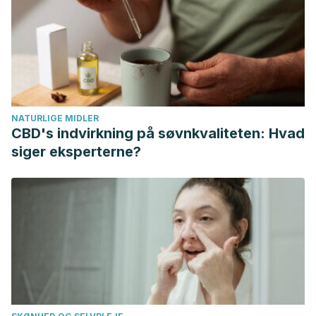
https://doi.org/10.1111/aphw.12049
Sonnentag, S., Binnewies, C., & Mojza, E. J. (2008). “Did
You Have A Nice Evening?” A Day-Level Study on
Recovery Experiences, Sleep, and Affect. Journal of
Applied Psychology.
https://doi.org/10.1037/0021-
9010.93.3.674
NATURLIGE MIDLER
Pollard, L. C., Choy, E. H., Gonzalez, J., Khoshaba, B., &
CBD's indvirkning på søvnkvaliteten: Hvad
Scott, D. L. (2006). Fatigue in rheumatoid arthritis reflects
siger eksperterne?
pain, not disease activity. Rheumatology.
https://doi.org/10.1093/rheumatology/kel021
Effects of chronic exercise on feelings of energy and
fatigue: A quantitative synthesis.Puetz, T. W., O’Connor, P.
J., & Dishman, R. K. (2006).Psychological Bulletin, 132(6),
866-876.