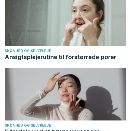
Huang, C., Han, W. & Fan, Y. (2019). Correlation study
between increased fetal movement during the third
trimester and neonatal outcome.
BMC Pregnancy and
Childbirth
,
19
(1), 1-6. Disponible en:
https://pubmed.ncbi.nlm.nih.gov/31801506/
SKØNHED OG SELVPLEJE
Ansigtsplejerutine til forstørrede porer
SKØNHED OG SELVPLEJE