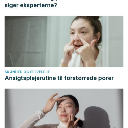
Adeva-Andany, M., Souto-Adeva, G., Ameneiros-
siger eksperterne?
Rodríguez, E., Fernández-Fernández, C., Donapetry-
García, C., & Domínguez-Montero, A. (2018). Insulin
resistance and glycine metabolism in humans.
Amino
acids
,
50
(1), 11–27. https://doi.org/10.1007/s00726-017-
2508-0
SKØNHED OG SELVPLEJE
Ansigtsplejerutine til forstørrede porer