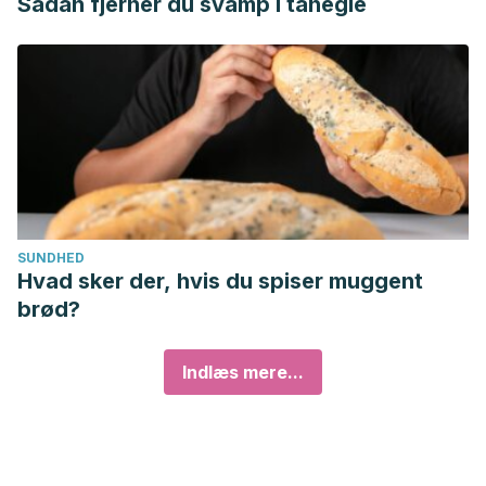
Sådan fjerner du svamp i tånegle
SUNDHED
Hvad sker der, hvis du spiser muggent
brød?
Indlæs mere...