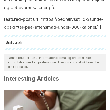
og opbevarer kalorier på.
featured-post url=”https://bedrelivsstil.dk/sunde-
opskrifter-paa-aftensmad-under-300-kalorier/”]
Bibliografi
Alle citerede kilder blev grundigt gennemgået af vores team
for at sikre deres kvalitet, pålidelighed, aktualitet og validitet.
Denne tekst er kun til informationsformål og erstatter ikke
konsultation med en professionel. Hvis du er i tvivl, så konsulter
Bibliografien i denne artikel blev betragtet som pålidelig og af
din specialist.
akademisk eller videnskabelig nøjagtighed.
Interesting Articles
Bentley R.A, et al. U.S. obesity as delayed effect of excess
sugar.
Economics and Human Biology
. Enero 2020.
Howell S, Kones R. “Calories in, calories out” and
macronutrient intake: the hope, hype, and science of
calories.
Perspective.
Noviembre 2017. 313(5): E608-E612.