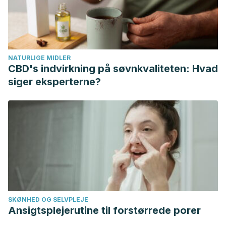
Leaf A, et al. The Effects of Overfeeding on Body
Composition: The Role of Macronutrient Composition – A
Narrative Review.
International Journal of Exercise Science.
Diciembre 2017. 10(8):1275-1296.
NATURLIGE MIDLER
Osilla E, Sharma S. Calories.
Stat Pearls Publishing
. Enero
CBD's indvirkning på søvnkvaliteten: Hvad
2020.
siger eksperterne?
Pérez Martínez P et al. Lifestyle recommendations for the
prevention and management of metabolic syndrome: an
international panel recommendation. Nutrition Reviews.
Mayo 2017. 75(5):307-326.
Poti J.M et al. Ultra-processed Food Intake and Obesity:
What Really Matters for Health – Processing or Nutrient
Content?.
Current Obesity Reports
. Diciembre
2017.6(4):420-431.
SKØNHED OG SELVPLEJE
Prinz Ph. The role of dietary sugars in health: molecular
Ansigtsplejerutine til forstørrede porer
composition or just calories?.
European Journal of Clinical